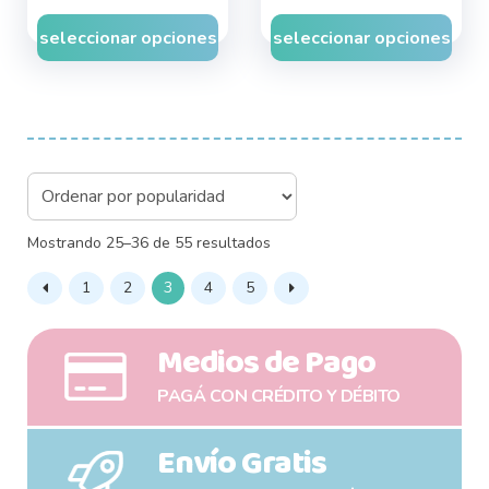
seleccionar opciones
seleccionar opciones
Sorted
Mostrando 25–36 de 55 resultados
by
1
2
3
4
5
popularity
Medios de Pago
PAGÁ CON CRÉDITO Y DÉBITO
Envío Gratis