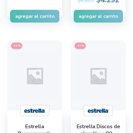
was:
is:
$
4.807
price
pric
$3.205.
$2.862.
was:
is:
agregar al carrito
agregar al carrito
$4.807.
$4.2
-11%
-11%
Estrella
Estrella Discos de