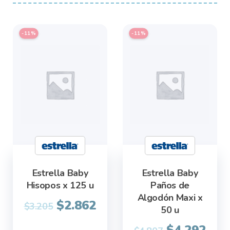
-11%
-11%
Estrella Baby
Estrella Baby
Hisopos x 125 u
Paños de
Algodón Maxi x
Original
Current
$
2.862
$
3.205
50 u
price
price
Original
Cur
$
4.292