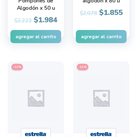
Pompones de
algodón x 80 u
Algodón x 50 u
Original
Cur
$
1.855
$
2.078
Original
Current
$
1.984
price
pric
$
2.223
price
price
was:
is:
was:
is:
$2.078.
$1.8
agregar al carrito
agregar al carrito
$2.223.
$1.984.
-11%
-11%