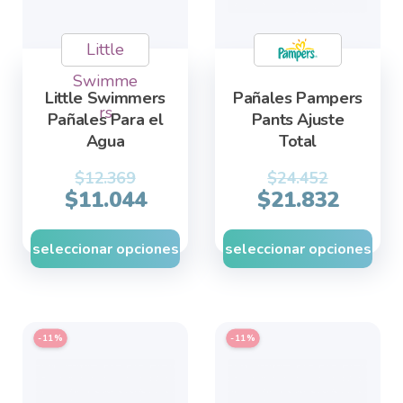
may
may
Little
be
be
chosen
chosen
Swimme
Little Swimmers
Pañales Pampers
on
on
rs
Pañales Para el
Pants Ajuste
the
the
Agua
Total
product
product
page
page
$
12.369
$
24.452
$
11.044
$
21.832
seleccionar opciones
seleccionar opciones
This
This
-11%
-11%
product
product
has
has