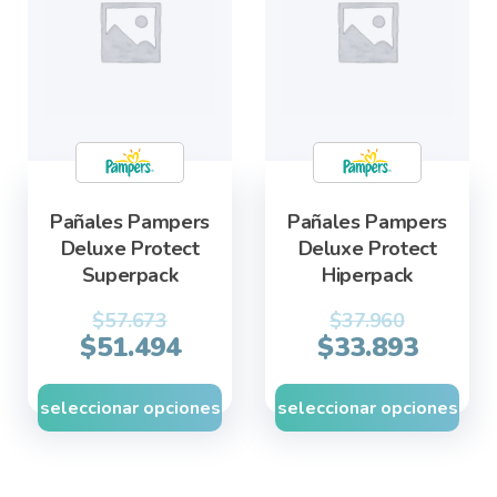
multiple
multiple
variants.
variants.
The
The
options
options
may
may
be
be
chosen
chosen
Pañales Pampers
Pañales Pampers
on
on
Deluxe Protect
Deluxe Protect
the
the
Superpack
Hiperpack
product
product
page
page
$
57.673
$
37.960
$
51.494
$
33.893
seleccionar opciones
seleccionar opciones