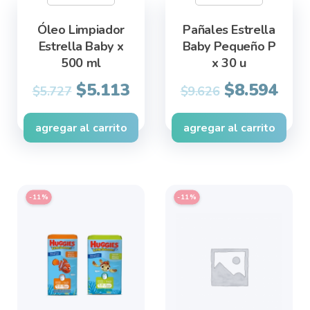
Óleo Limpiador
Pañales Estrella
Estrella Baby x
Baby Pequeño P
500 ml
x 30 u
Original
Current
Original
Cur
$
5.113
$
8.594
$
5.727
$
9.626
price
price
price
pric
was:
is:
was:
is:
agregar al carrito
agregar al carrito
$5.727.
$5.113.
$9.626.
$8.5
This
This
-11%
-11%
product
product
has
has
multiple
multiple
variants.
variants.
The
The
options
options