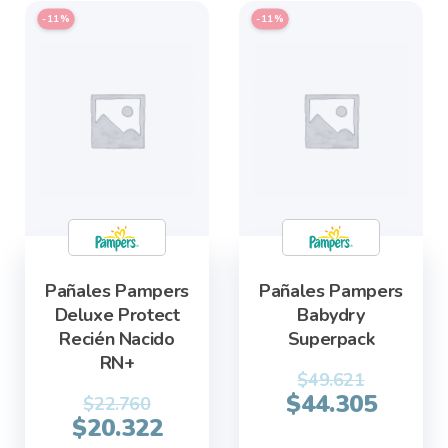
This
This
-11%
-11%
product
product
has
has
multiple
multiple
variants.
variants.
The
The
options
options
may
may
be
be
chosen
chosen
Pañales Pampers
Pañales Pampers
on
on
Deluxe Protect
Babydry
the
the
Recién Nacido
Superpack
product
product
RN+
page
page
$
49.621
$
44.305
$
22.760
$
20.322