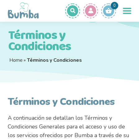
Ir
Ir
0
a
a
la
la
Términos y
navegación
página
Productos
Expa
Condiciones
el
Ofertas
men
Quiénes Somos
hijo
Home
»
Términos y Condiciones
Preguntas Frecuentes
Contacto
Términos y Condiciones
A continuación se detallan los Términos y
Condiciones Generales para el acceso y uso de
los servicios ofrecidos por Bumba a través de su