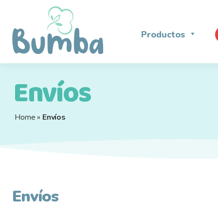
Ir
Ir
a
a
la
la
Productos
navegación
página
Envíos
Home
»
Envíos
Envíos