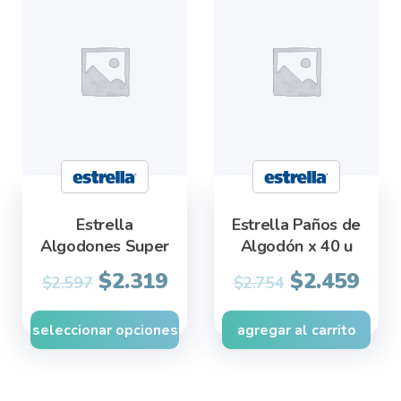
product
has
multiple
variants.
The
options
may
be
chosen
Estrella
Estrella Paños de
on
Algodones Super
Algodón x 40 u
the
Original
Cur
product
$
2.319
$
2.459
$
2.597
$
2.754
price
pric
page
was:
is:
seleccionar opciones
agregar al carrito
$2.754.
$2.4