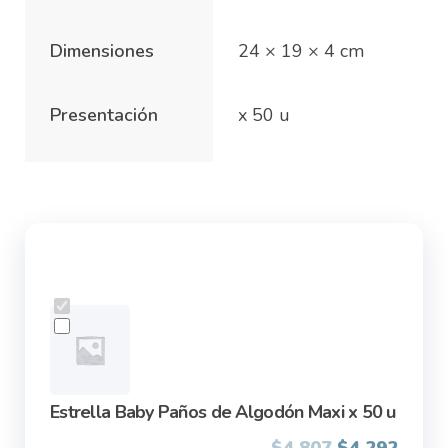
Dimensiones
24 × 19 × 4 cm
Presentación
x 50 u
Estrella Baby Paños de Algodón Maxi x 50 u
Original
Curre
$
4.807
$
4.292