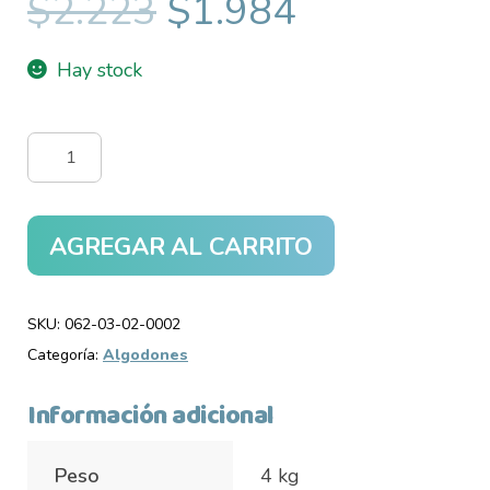
Original
Current
$
2.223
$
1.984
price
price
Hay stock
was:
is:
$2.223.
$1.984.
Estrella
Pompones
de
Algodón
AGREGAR AL CARRITO
x
50
SKU:
062-03-02-0002
u
Categoría:
Algodones
cantidad
Información adicional
Peso
4 kg