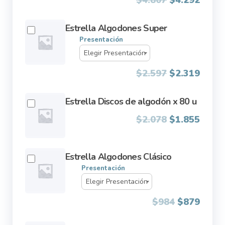
price
price
was:
is:
Estrella Algodones Super
Presentación
$4.807.
$4.29
$
2.597
$
2.319
Estrella Discos de algodón x 80 u
Original
Curre
$
2.078
$
1.855
price
price
was:
is:
Estrella Algodones Clásico
$2.078.
$1.85
Presentación
$
984
$
879