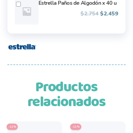
Estrella Paños de Algodón x 40 u
Original
Curre
$
2.754
$
2.459
price
price
was:
is:
$2.754.
$2.45
Productos
relacionados
This
-11%
-11%