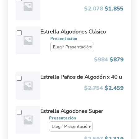
$2.223.
$1.98
Original
Curre
$
2.078
$
1.855
price
price
was:
is:
Estrella Algodones Clásico
$2.078.
$1.85
Presentación
$
984
$
879
Estrella Paños de Algodón x 40 u
Original
Curre
$
2.754
$
2.459
price
price
was:
is:
Estrella Algodones Super
$2.754.
$2.45
Presentación
$
2.597
$
2.319