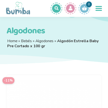
Ir
Ir
0
a
a
la
la
navegación
página
Productos
Expa
Algodones
el
Ofertas
men
Home
»
Bebés
»
Algodones
»
Algodón Estrella Baby
Quiénes Somos
hijo
Pre Cortado x 100 gr
Preguntas Frecuentes
Contacto
-11%