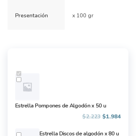
Presentación
x 100 gr
Estrella Pompones de Algodón x 50 u
Original
Curre
$
2.223
$
1.984
price
price
was:
is:
Estrella Discos de algodón x 80 u