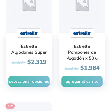
variants.
The
options
may
be
chosen
Estrella
Estrella
on
Algodones Super
Pompones de
the
Algodón x 50 u
product
$
2.319
$
2.597
Original
Cur
$
1.984
page
$
2.223
price
pric
was:
is:
seleccionar opciones
agregar al carrito
$2.223.
$1.9
This
-11%