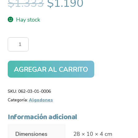
Original
Current
$
1.333
$
1.190
price
price
Hay stock
was:
is:
$1.333.
$1.190.
Algodón
Estrella
Baby
Pre
AGREGAR AL CARRITO
Cortado
x
SKU:
062-03-01-0006
100
Categoría:
Algodones
gr
cantidad
Información adicional
Dimensiones
28 × 10 × 4 cm