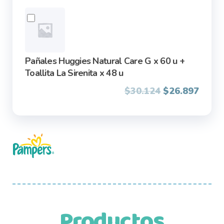
Pañales Huggies Natural Care G x 60 u +
Toallita La Sirenita x 48 u
Original
Curre
$
30.124
$
26.897
price
price
was:
is:
$30.124.
$26.8
Productos