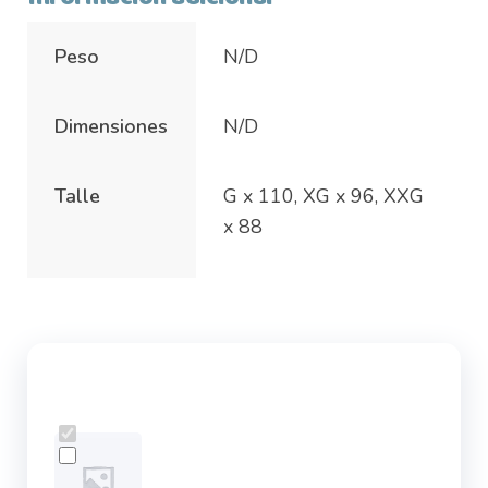
Peso
N/D
Dimensiones
N/D
Talle
G x 110, XG x 96, XXG
x 88