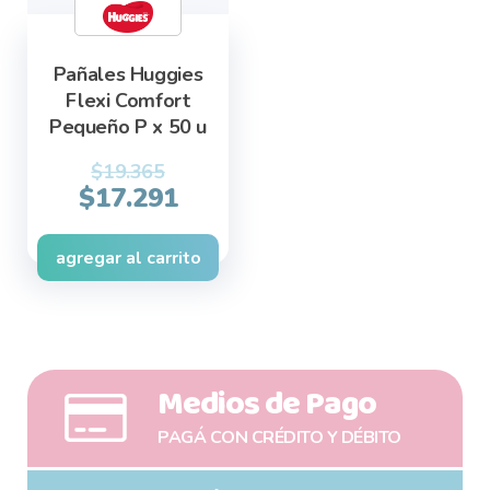
Pañales Huggies
Flexi Comfort
Pequeño P x 50 u
$
19.365
Original
Current
$
17.291
price
price
was:
is:
agregar al carrito
$19.365.
$17.291.
Medios de Pago
PAGÁ CON CRÉDITO Y DÉBITO