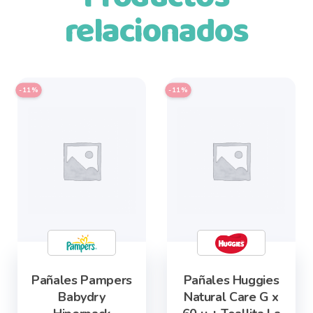
relacionados
This
-11%
-11%
product
has
multiple
variants.
The
options
may
be
chosen
Pañales Pampers
Pañales Huggies
on
Babydry
Natural Care G x
the