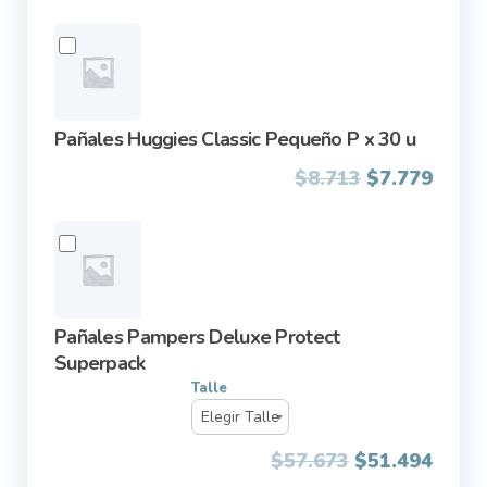
Pañales Huggies Classic Pequeño P x 30 u
Original
Curre
$
8.713
$
7.779
price
price
was:
is:
$8.713.
$7.77
Pañales Pampers Deluxe Protect
Superpack
Talle
$
57.673
$
51.494