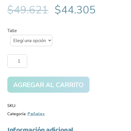
$
49.621
$
44.305
Talle
Pañales
Pampers
Babydry
Superpack
AGREGAR AL CARRITO
cantidad
SKU:
Categoría:
Pañales
Información adicional