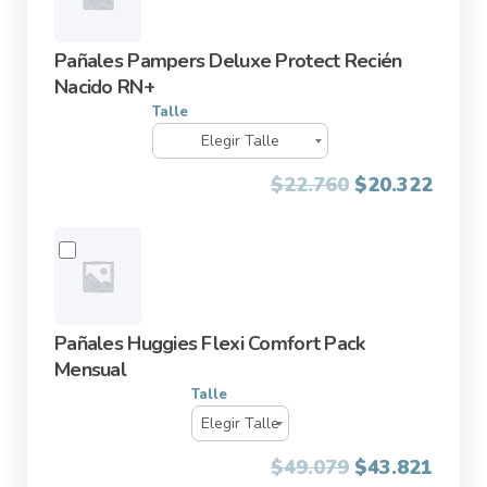
Pañales Pampers Deluxe Protect Recién
Nacido RN+
Talle
$
22.760
$
20.322
Pañales Huggies Flexi Comfort Pack
Mensual
Talle
$
49.079
$
43.821