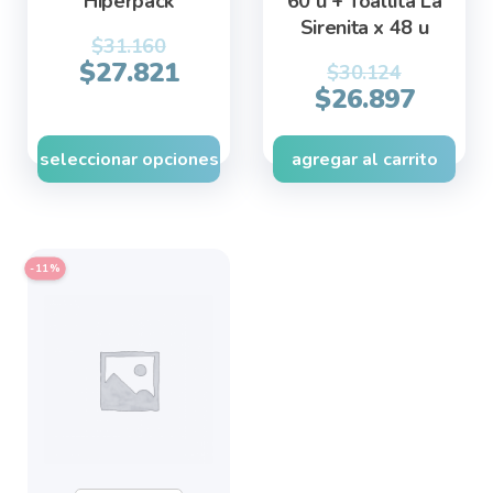
Hiperpack
60 u + Toallita La
product
Sirenita x 48 u
page
$
31.160
$
27.821
$
30.124
Original
Curre
$
26.897
price
price
was:
is:
seleccionar opciones
agregar al carrito
$30.124.
$26.8
-11%