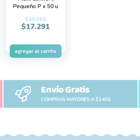
Pequeño P x 50 u
$
19.365
Original
Current
$
17.291
ent
price
price
was:
is:
$19.365.
$17.291.
agregar al carrito
98.
Envío Gratis
COMPRAS MAYORES A $1400