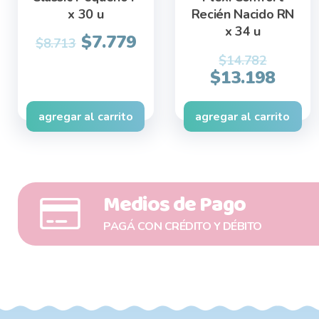
x 30 u
Recién Nacido RN
x 34 u
Original
Current
$
7.779
$
8.713
price
price
$
14.782
Original
Curr
$
13.198
was:
is:
price
price
$8.713.
$7.779.
was:
is:
agregar al carrito
agregar al carrito
$14.782.
$13.1
Medios de Pago
PAGÁ CON CRÉDITO Y DÉBITO