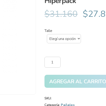
Hiperpack
$
31.160
$
27.
Talle
Pañales
Pampers
Babydry
Hiperpack
AGREGAR AL CARRIT
cantidad
SKU:
Categoría:
Pañales