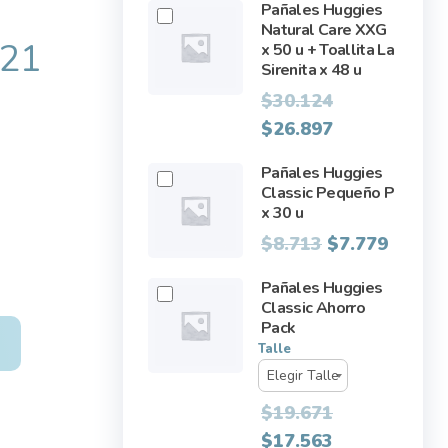
Pañales Huggies
Natural Care XXG
821
x 50 u + Toallita La
Sirenita x 48 u
Original
$
30.124
price
Current
$
26.897
was:
price
Pañales Huggies
$30.124.
is:
Classic Pequeño P
$26.897.
x 30 u
Original
Curren
$
8.713
$
7.779
price
price
Pañales Huggies
was:
is:
Classic Ahorro
$8.713.
$7.779.
Pack
O
Talle
$
19.671
$
17.563