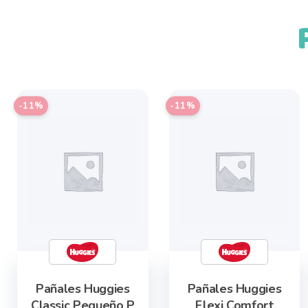
-11%
-11%
Pañales Huggies
Pañales Huggies
Classic Pequeño P
Flexi Comfort