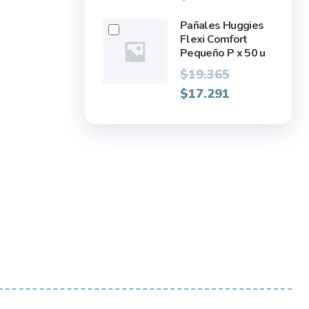
Pañales Huggies
Flexi Comfort
Pequeño P x 50 u
Original
$
19.365
price
Current
$
17.291
was:
price
$19.365.
is:
$17.291.