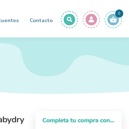
0
cuentes
Contacto
abydry