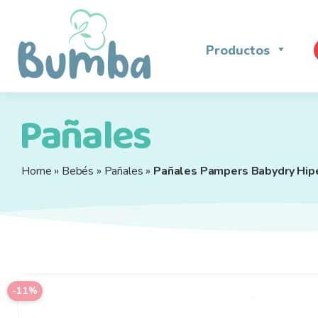
Ir
Ir
a
a
la
la
Productos
navegación
página
Pañales
Home
»
Bebés
»
Pañales
»
Pañales Pampers Babydry Hip
-11%