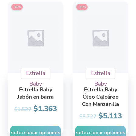
This
This
-11%
-11%
product
product
has
has
multiple
multiple
variants.
variants.
The
The
options
options
may
may
Estrella
Estrella
be
be
chosen
chosen
Baby
Baby
Estrella Baby
Estrella Baby
on
on
Jabón en barra
Óleo Calcáreo
the
the
Con Manzanilla
product
$
1.363
product
$
1.527
$
5.113
page
page
$
5.727
seleccionar opciones
seleccionar opciones