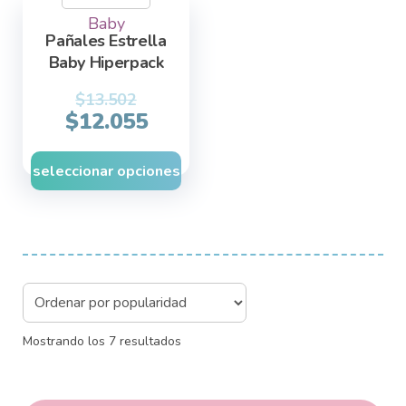
chosen
Baby
Pañales Estrella
on
Baby Hiperpack
the
product
$
13.502
$
12.055
page
seleccionar opciones
Sorted
Mostrando los 7 resultados
by
popularity