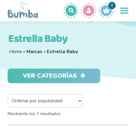
Ir
Ir
0
a
a
la
la
navegación
página
Productos
Expa
Estrella Baby
el
Ofertas
men
Home
»
Marcas
»
Estrella Baby
Quiénes Somos
hijo
Preguntas Frecuentes
VER CATEGORÍAS
Contacto
Sorted
Mostrando los 7 resultados
by
popularity